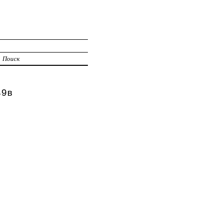
Поиск
49в