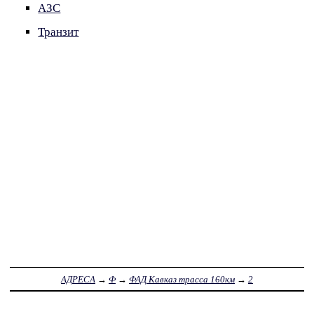
АЗС
Транзит
АДРЕСА
→
Ф
→
ФАД Кавказ трасса 160км
→
2