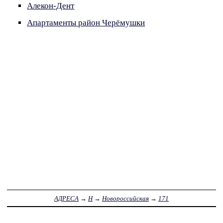
Алекон-Дент
Апартаменты район Черёмушки
АДРЕСА
→
Н
→
Новороссийская
→
171