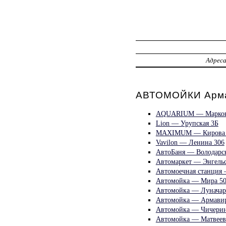
Адрес
АВТОМОЙКИ Арм
AQUARIUM — Марков
Lion — Урупская 3Б
MAXIMUM — Кирова 
Vavilon — Ленина 306
АвтоБаня — Володарск
Автомаркет — Энгельс
Автомоечная станция 
Автомойка — Мира 50
Автомойка — Луначарс
Автомойка — Армавир
Автомойка — Чичерин
Автомойка — Матвеев