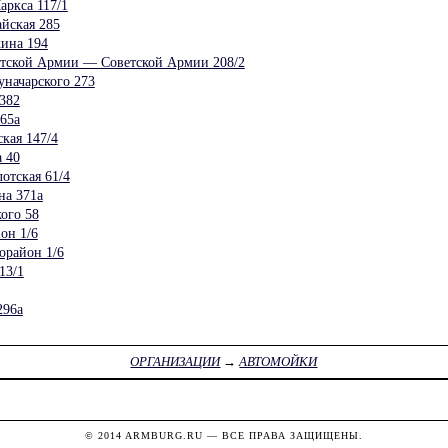
ркса 117/1
йская 285
ина 194
етской Армии — Советской Армии 208/2
ачарского 273
382
65а
кая 147/4
 40
отская 61/4
а 371а
ого 58
он 1/6
орайон 1/6
13/1
296а
ОРГАНИЗАЦИИ
→
АВТОМОЙКИ
© 2014
ARMBURG.RU
— ВСЕ ПРАВА ЗАЩИЩЕНЫ.