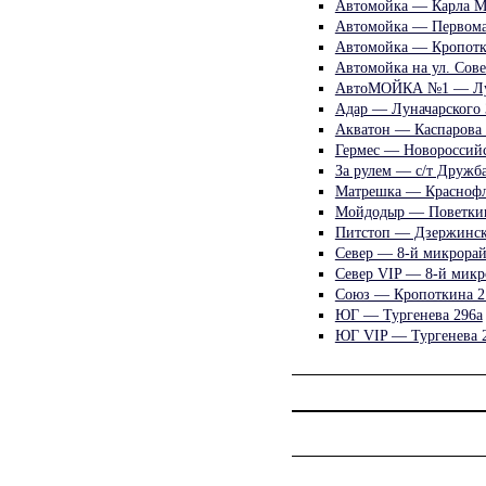
Автомойка — Карла Ма
Автомойка — Первома
Автомойка — Кропотк
Автомойка на ул. Сов
АвтоМОЙКА №1 — Лун
Адар — Луначарского 
Акватон — Каспарова 
Гермес — Новороссийс
За рулем — с/т Дружба
Матрешка — Краснофл
Мойдодыр — Поветкин
Питстоп — Дзержинск
Север — 8-й микрорай
Север VIP — 8-й микр
Союз — Кропоткина 2
ЮГ — Тургенева 296а
ЮГ VIP — Тургенева 