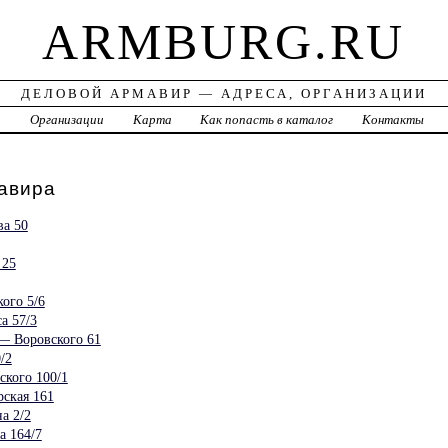
ARMBURG.RU
ДЕЛОВОЙ АРМАВИР — АДРЕСА, ОРГАНИЗАЦИИ
а
Организации
Карта
Как попасть в каталог
Контакты
авира
а 50
25
ого 5/6
а 57/3
— Воровского 61
/2
кого 100/1
ская 161
а 2/2
а 164/7