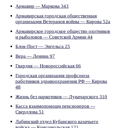
Армавир — Маркова 343
Армавирская городская общественная
организация Ветеранов войны — Кирова 52а
Армавирское городское общество охотников
и рыболовов — Советской Армии 44
Блок-Пост — Энгельса 25
Вера — Ленина 97
Гвардия — Новороссийская 66
Городская организация профсоюза
работников здравоохранения РФ — Кирова
48
Жизнь без наркотиков — Луначарского 310
Касса взаимопомощи пенсионеров —
Свердлова 51
Лабинский отдел Кубанского казачьего
войска — Комсомольская 121