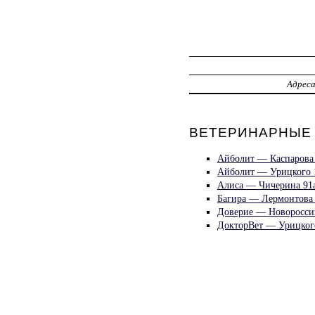
Адрес
ВЕТЕРИНАРНЫЕ 
Айболит — Каспарова 
Айболит — Урицкого 
Алиса — Чичерина 91
Багира — Лермонтова
Доверие — Новоросси
ДокторВет — Урицког